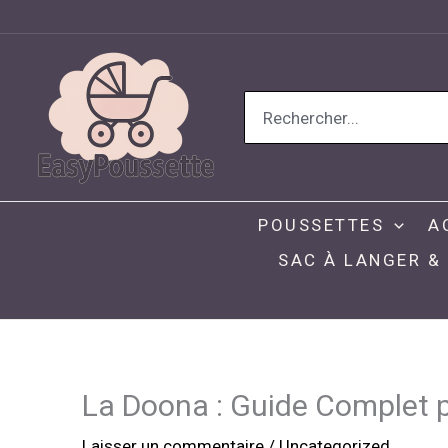
Aller
au
contenu
Search
for:
POUSSETTES
A
SAC À LANGER &
La Doona : Guide Complet p
Laisser un commentaire
/
Uncategorized