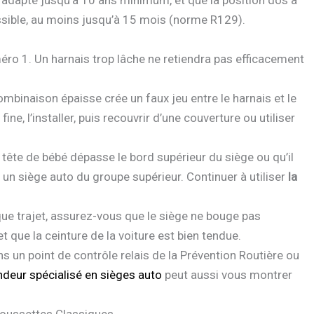
 adapté jusqu’à 10 ans minimum, et que la position dos à
sible, au moins jusqu’à 15 mois (norme R129).
méro 1. Un harnais trop lâche ne retiendra pas efficacement
ombinaison épaisse crée un faux jeu entre le harnais et le
ine, l’installer, puis recouvrir d’une couverture ou utiliser
tête de bébé dépasse le bord supérieur du siège ou qu’il
à un siège auto du groupe supérieur. Continuer à utiliser
la
ue trajet, assurez-vous que le siège ne bouge pas
 que la ceinture de la voiture est bien tendue.
s un point de contrôle relais de la Prévention Routière ou
ndeur spécialisé en sièges auto
peut aussi vous montrer