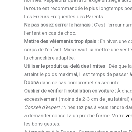
normes. Rappelons que la loi exige un siège auto
la route est recommandée le plus longtemps pos
Les Erreurs Fréquentes des Parents
Ne pas assez serrer le harnais :
C’est l’erreur nu
l’enfant en cas de choc.
Mettre des vêtements trop épais :
En hiver, une c
corps de l’enfant. Mieux vaut lui mettre une veste f
la chancelière adaptée.
Utiliser le produit au-delà des limites :
Dès que la 
atteint le poids maximal, il est temps de passer 
Doona
dans ce cas compromet sa sécurité.
Oublier de vérifier l’installation en voiture :
À chaq
excessivement (moins de 2-3 cm de jeu latéral) et
Conseil d’expert :
N’hésitez pas à vous rendre dan
à demander conseil à un proche formé. Votre
ve
les bons gestes.