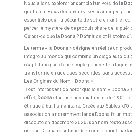
Nous allons explorer ensemble l’univers de
la Do
quotidien. Vous découvrirez ses avantages pour si
essentiels pour la sécurité de votre enfant, et c
percer le mystère de ce produit phare de la puér
Qu’est-ce que la Doona ? Définition et Histoire d
Le terme «
la Doona
» désigne en réalité un produ
intégré au monde qui combine un siège auto du gro
s’agit donc pas d’une simple poussette à laquelle
transforme en quelques secondes, sans accesso
Les Origines du Nom « Doona »
Il est intéressant de noter que le nom « Doona » 
effet,
Doona
était une association loi de 1901, p
éthique à but humanitaire. Créée aux Sables-d’Olo
association a notamment lancé Doona.fr, un moteu
dissoute en décembre 2020, son nom reste associé
produit Doona pour bébé, bien que distinct, parta