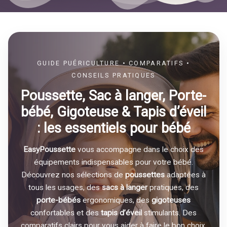
GUIDE PUÉRICULTURE • COMPARATIFS •
CONSEILS PRATIQUES
Poussette, Sac à langer, Porte-
bébé, Gigoteuse & Tapis d’éveil
: les essentiels pour bébé
EasyPoussette
vous accompagne dans le choix des
équipements indispensables pour votre bébé.
Découvrez nos sélections de
poussettes
adaptées à
tous les usages, des
sacs à langer
pratiques, des
porte-bébés
ergonomiques, des
gigoteuses
confortables et des
tapis d’éveil
stimulants. Des
comparatifs clairs pour vous aider à faire le bon choix,