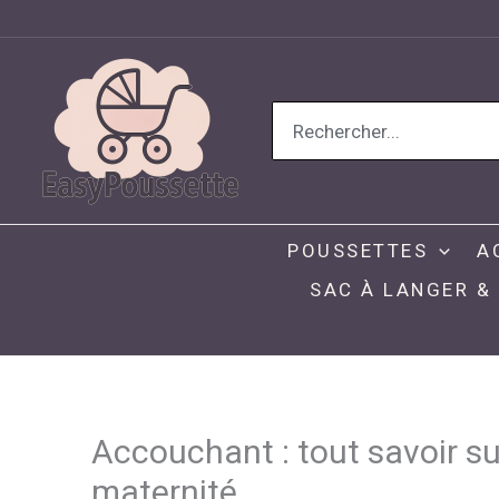
Aller
au
contenu
Search
for:
POUSSETTES
A
SAC À LANGER &
Accouchant : tout savoir su
maternité