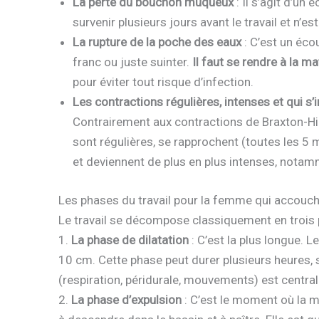
La perte du bouchon muqueux
: Il s’agit d’un
survenir plusieurs jours avant le travail et n’e
La rupture de la poche des eaux
: C’est un écou
franc ou juste suinter.
Il faut se rendre à la m
pour éviter tout risque d’infection.
Les contractions régulières, intenses et qui s’i
Contrairement aux contractions de Braxton-Hick
sont régulières, se rapprochent (toutes les 5
et deviennent de plus en plus intenses, notamm
Les phases du travail pour la femme qui accouc
Le travail se décompose classiquement en trois 
1.
La phase de dilatation
: C’est la plus longue. L
10 cm. Cette phase peut durer plusieurs heures, 
(respiration, péridurale, mouvements) est central
2.
La phase d’expulsion
: C’est le moment où la