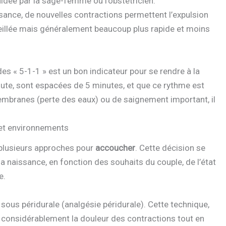
guidée par la sage-femme ou l’obstétricien.
sance, de nouvelles contractions permettent l’expulsion
eillée mais généralement beaucoup plus rapide et moins
 des « 5-1-1 » est un bon indicateur pour se rendre à la
nute, sont espacées de 5 minutes, et que ce rythme est
embranes (perte des eaux) ou de saignement important, il
 et environnements
e plusieurs approches pour
accoucher
. Cette décision se
a naissance, en fonction des souhaits du couple, de l’état
e.
sous péridurale (analgésie péridurale). Cette technique,
r considérablement la douleur des contractions tout en