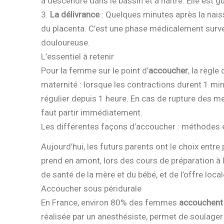
à descendre dans le bassin et à naître. Elle est 
3.
La délivrance
: Quelques minutes après la nais
du placenta. C’est une phase médicalement surv
douloureuse.
L’essentiel à retenir
Pour la femme sur le point d’
accoucher
, la règle
maternité : lorsque les contractions durent 1 mi
régulier depuis 1 heure. En cas de rupture des m
faut partir immédiatement.
Les différentes façons d’accoucher : méthodes
Aujourd’hui, les futurs parents ont le choix entr
prend en amont, lors des cours de préparation à l
de santé de la mère et du bébé, et de l’offre local
Accoucher sous péridurale
En France, environ 80% des femmes
accouchent
réalisée par un anesthésiste, permet de soulage