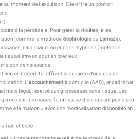
r au moment de l’expulsion. Elle offre un confort
ein.
el)
urs à la péridurale. Pour gérer la douleur, elles
spiration (comme la méthode
Sophrologie
ou
Lamaze
),
massages, bain chaud, ou encore l’hypnose (méthode
t aussi être un soutien précieux.
u maison de naissance
lieu en maternité, offrant la sécurité d’une équipe
plication. L’
accouchement
à domicile (AAD), encadré par
al mais légal, réservé aux grossesses sans risque. Les
s gérées par des sages-femmes, se développent peu à peu
mme à la maison » avec une médicalisation disponible en
r maman et bébé
est un geste pragmatique qui évite le stress de la