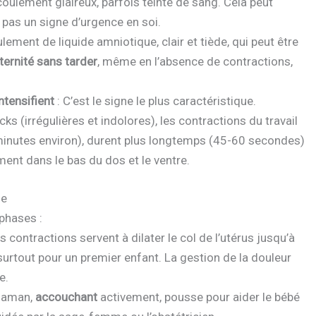
 écoulement glaireux, parfois teinté de sang. Cela peut
st pas un signe d’urgence en soi.
lement de liquide amniotique, clair et tiède, qui peut être
aternité sans tarder
, même en l’absence de contractions,
ntensifient
: C’est le signe le plus caractéristique.
s (irrégulières et indolores), les contractions du travail
 minutes environ), durent plus longtemps (45-60 secondes)
ent dans le bas du dos et le ventre.
he
phases :
es contractions servent à dilater le col de l’utérus jusqu’à
surtout pour un premier enfant. La gestion de la douleur
e.
 maman,
accouchant
activement, pousse pour aider le bébé