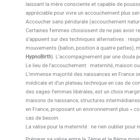
laissant la mère consciente et capable de pousse
appréciable pour vivre un accouchement plus ser
Accoucher sans péridurale (accouchement natur
Certaines femmes choisissent de ne pas avoir reco
s’appuient sur des techniques alternatives : re
mouvements (ballon, position à quatre pattes), 
HypnoBirth
). L’accompagnement par une doula peu
Le lieu de l’accouchement : maternité, maison o
L’immense majorité des naissances en France ont 
médicale et d’un plateau technique en cas de com
des sages-femmes libérales, est un choix margin
maisons de naissance, structures intermédiaire
en France, proposant un environnement plus « co
cas de besoin.
La valise pour la maternité : ne rien oublier pou
Préparer sa valise entre le 7ème et le 8ème mois 