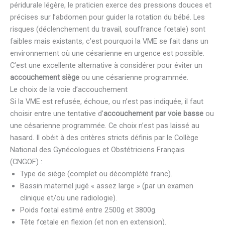
péridurale légère, le praticien exerce des pressions douces et
précises sur l’abdomen pour guider la rotation du bébé. Les
risques (déclenchement du travail, souffrance fœtale) sont
faibles mais existants, c’est pourquoi la VME se fait dans un
environnement où une césarienne en urgence est possible.
C’est une excellente alternative à considérer pour éviter un
accouchement siège
ou une césarienne programmée.
Le choix de la voie d’accouchement
Si la VME est refusée, échoue, ou n’est pas indiquée, il faut
choisir entre une tentative d’
accouchement par voie basse
ou
une césarienne programmée. Ce choix n’est pas laissé au
hasard. Il obéit à des critères stricts définis par le Collège
National des Gynécologues et Obstétriciens Français
(CNGOF) :
Type de siège (complet ou décomplété franc).
Bassin maternel jugé « assez large » (par un examen
clinique et/ou une radiologie).
Poids fœtal estimé entre 2500g et 3800g.
Tête fœtale en flexion (et non en extension).