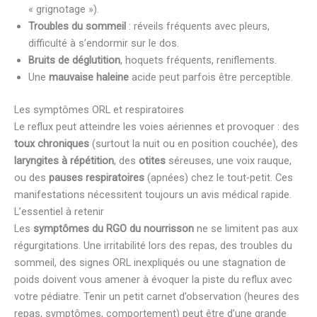
« grignotage »).
Troubles du sommeil
: réveils fréquents avec pleurs,
difficulté à s’endormir sur le dos.
Bruits de déglutition
, hoquets fréquents, reniflements.
Une
mauvaise haleine
acide peut parfois être perceptible.
Les symptômes ORL et respiratoires
Le reflux peut atteindre les voies aériennes et provoquer : des
toux chroniques
(surtout la nuit ou en position couchée), des
laryngites à répétition
, des
otites
séreuses, une voix rauque,
ou des
pauses respiratoires
(apnées) chez le tout-petit. Ces
manifestations nécessitent toujours un avis médical rapide.
L’essentiel à retenir
Les
symptômes du RGO du nourrisson
ne se limitent pas aux
régurgitations. Une irritabilité lors des repas, des troubles du
sommeil, des signes ORL inexpliqués ou une stagnation de
poids doivent vous amener à évoquer la piste du reflux avec
votre pédiatre. Tenir un petit carnet d’observation (heures des
repas, symptômes, comportement) peut être d’une grande