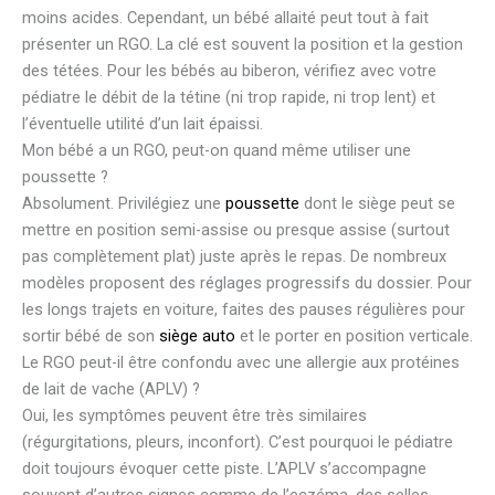
moins acides. Cependant, un bébé allaité peut tout à fait
présenter un RGO. La clé est souvent la position et la gestion
des tétées. Pour les bébés au biberon, vérifiez avec votre
pédiatre le débit de la tétine (ni trop rapide, ni trop lent) et
l’éventuelle utilité d’un lait épaissi.
Mon bébé a un RGO, peut-on quand même utiliser une
poussette ?
Absolument. Privilégiez une
poussette
dont le siège peut se
mettre en position semi-assise ou presque assise (surtout
pas complètement plat) juste après le repas. De nombreux
modèles proposent des réglages progressifs du dossier. Pour
les longs trajets en voiture, faites des pauses régulières pour
sortir bébé de son
siège auto
et le porter en position verticale.
Le RGO peut-il être confondu avec une allergie aux protéines
de lait de vache (APLV) ?
Oui, les symptômes peuvent être très similaires
(régurgitations, pleurs, inconfort). C’est pourquoi le pédiatre
doit toujours évoquer cette piste. L’APLV s’accompagne
souvent d’autres signes comme de l’eczéma, des selles