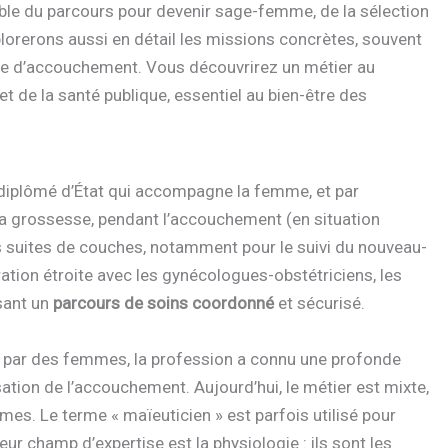
mble du parcours pour devenir sage-femme, de la sélection
lorerons aussi en détail les missions concrètes, souvent
lle d’accouchement. Vous découvrirez un métier au
et de la santé publique, essentiel au bien-être des
diplômé d’État qui accompagne la femme, et par
e la grossesse, pendant l’accouchement (en situation
es suites de couches, notamment pour le suivi du nouveau-
ration étroite avec les gynécologues-obstétriciens, les
sant un
parcours de soins coordonné
et sécurisé.
nt par des femmes, la profession a connu une profonde
ation de l’accouchement. Aujourd’hui, le métier est mixte,
es. Le terme « maïeuticien » est parfois utilisé pour
r champ d’expertise est la physiologie : ils sont les