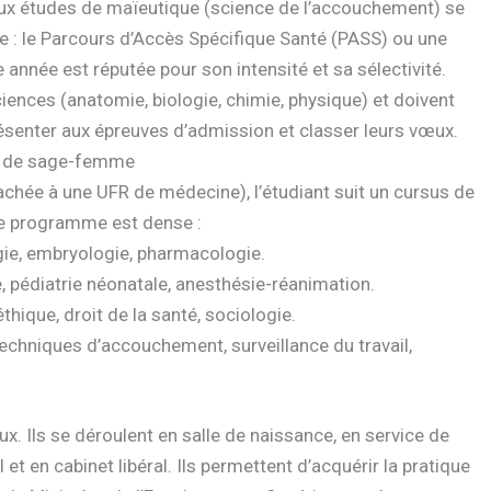
aux études de maïeutique (science de l’accouchement) se
e : le Parcours d’Accès Spécifique Santé (PASS) ou une
 année est réputée pour son intensité et sa sélectivité.
ences (anatomie, biologie, chimie, physique) et doivent
résenter aux épreuves d’admission et classer leurs vœux.
on de sage-femme
hée à une UFR de médecine), l’étudiant suit un cursus de
 Le programme est dense :
gie, embryologie, pharmacologie.
, pédiatrie néonatale, anesthésie-réanimation.
thique, droit de la santé, sociologie.
techniques d’accouchement, surveillance du travail,
ux. Ils se déroulent en salle de naissance, en service de
t en cabinet libéral. Ils permettent d’acquérir la pratique