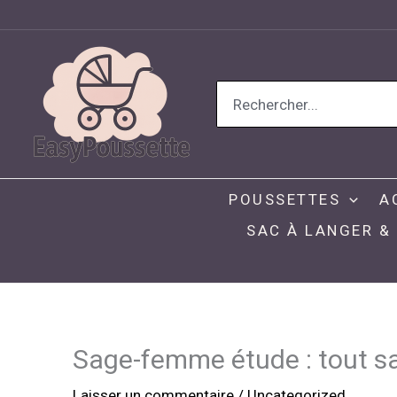
Aller
au
contenu
Search
for:
POUSSETTES
A
SAC À LANGER &
Sage-femme étude : tout sav
Laisser un commentaire
/
Uncategorized