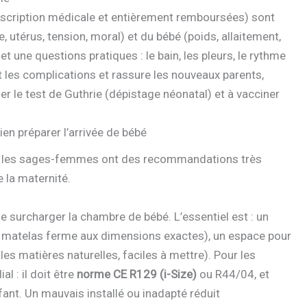
escription médicale et entièrement remboursées) sont
ce, utérus, tension, moral) et du bébé (poids, allaitement,
et une questions pratiques : le bain, les pleurs, le rythme
nt les complications et rassure les nouveaux parents,
ser le test de Guthrie (dépistage néonatal) et à vacciner
en préparer l’arrivée de bébé
ce, les sages-femmes ont des recommandations très
 la maternité.
e de surcharger la chambre de bébé. L’essentiel est : un
un matelas ferme aux dimensions exactes), un espace pour
les matières naturelles, faciles à mettre). Pour les
al : il doit être
norme CE R129 (i-Size)
ou R44/04, et
nfant. Un mauvais installé ou inadapté réduit