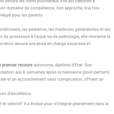
assure les soins postnataux. Elle est habilitée à
 son domaine de compétence. Son approche, à la fois
ilégié pour les parents.
stétriciens, les pédiatres, les médecins généralistes et les
as de grossesse à risque ou de pathologie, elle réoriente la
boration assure une prise en charge sécurisée et
e premier recours
autonome, diplômé d’État. Son
eption aux 6 semaines après la naissance (post-partum).
male et un accouchement sans complication, offrant un
urs d’excellence
t sélectif. Il a évolué pour s’intégrer pleinement dans le