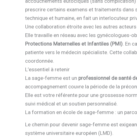
accouchements eutociques (sans complication) et 
prescrire certains examens et traitements dans
technique et humaine, en fait un interlocuteur priv
Une collaboration étroite avec les autres acteurs
Elle travaille en réseau avec les gynécologues-ob
Protections Maternelles et Infantiles (PMI)
. En c
patiente vers le médecin spécialiste. Cette colla
coordonnée.
L’essentiel à retenir
La sage-femme est un
professionnel de santé d
accompagnement couvre la période de la préconc
Elle est votre référente pour une grossesse nor
suivi médical et un soutien personnalisé.
La formation en école de sage-femme : un parco
Le chemin pour devenir sage-femme est exigeant e
système universitaire européen (LMD).