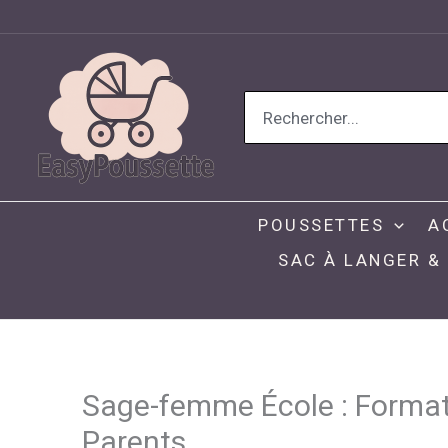
Aller
au
contenu
Search
for:
POUSSETTES
A
SAC À LANGER &
Sage-femme École : Formati
Parents