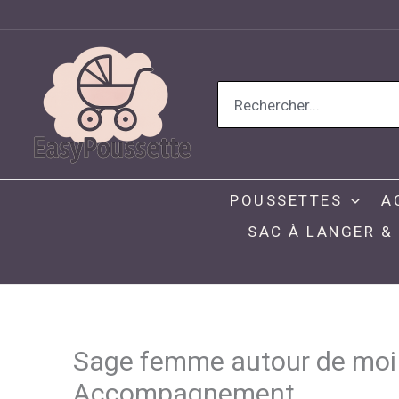
Aller
au
contenu
Search
for:
POUSSETTES
A
SAC À LANGER &
Sage femme autour de moi :
Accompagnement