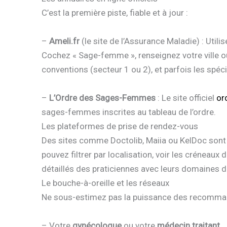
C’est la première piste, fiable et à jour :
–
Ameli.fr
(le site de l’Assurance Maladie) : Utili
Cochez « Sage-femme », renseignez votre ville o
conventions (secteur 1 ou 2), et parfois les spéc
–
L’Ordre des Sages-Femmes
: Le site officiel
or
sages-femmes inscrites au tableau de l’ordre.
Les plateformes de prise de rendez-vous
Des sites comme Doctolib, Maiia ou KelDoc sont 
pouvez filtrer par localisation, voir les créneaux d
détaillés des praticiennes avec leurs domaines
Le bouche-à-oreille et les réseaux
Ne sous-estimez pas la puissance des recommand
– Votre
gynécologue
ou votre
médecin traitant
.