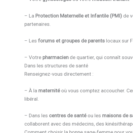
– La
Protection Maternelle et Infantile (PMI)
de v
partenaires.
– Les
forums et groupes de parents
locaux sur Fa
– Votre
pharmacien
de quartier, qui connaît souv
Dans les structures de santé
Renseignez-vous directement :
– À la
maternité
où vous comptez accoucher. Cer
libéral.
– Dans les
centres de santé
ou les
maisons de sa
collaborent avec des médecins, des kinésithérape
Comment choisir la bonne sage-femme pour vou