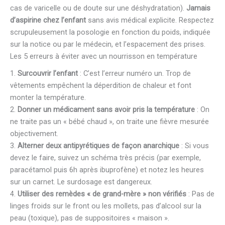
cas de varicelle ou de doute sur une déshydratation).
Jamais
d’aspirine chez l’enfant
sans avis médical explicite. Respectez
scrupuleusement la posologie en fonction du poids, indiquée
sur la notice ou par le médecin, et l’espacement des prises.
Les 5 erreurs à éviter avec un nourrisson en température
1.
Surcouvrir l’enfant
: C’est l’erreur numéro un. Trop de
vêtements empêchent la déperdition de chaleur et font
monter la température.
2.
Donner un médicament sans avoir pris la température
: On
ne traite pas un « bébé chaud », on traite une fièvre mesurée
objectivement.
3.
Alterner deux antipyrétiques de façon anarchique
: Si vous
devez le faire, suivez un schéma très précis (par exemple,
paracétamol puis 6h après ibuprofène) et notez les heures
sur un carnet. Le surdosage est dangereux.
4.
Utiliser des remèdes « de grand-mère » non vérifiés
: Pas de
linges froids sur le front ou les mollets, pas d’alcool sur la
peau (toxique), pas de suppositoires « maison ».