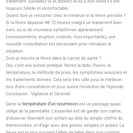
traitement. Surveillez-le et donnez-le-lui à son réveil s’il est
toujours fébrile et inconfortable.
Quand dois-je retourner chez le médecin si la fièvre persiste ?
Si la fièvre dépasse 48-72 heures malgré un traitement bien
suivi, ou si de nouveaux symptômes apparaissent
(vomissements, éruption cutanée, toux importante), une
nouvelle consultation est nécessaire pour réévaluer la
situation.
Dois-je inscrire la fièvre dans le carnet de santé ?
Oui, c’est une bonne pratique. Notez la date, l’heure, la
température, la méthode de prise, les symptômes associés et
les traitements donnés. Cela sera très utile pour le médecin
lors d’une consultation et pour suivre l’évolution de l’épisode.
Conclusion : Vigilance et Sérénité
Gérer la
température d’un nourrisson
est un passage quasi
obligé de la parentalité. L’essentiel est de garder son calme,
d’observer finement son enfant au-delà du simple chiffre du
thermomètre, et d’agir avec des gestes simples et avisés. La
fièvre est le plus souvent l’alliée de bébé dans son combat