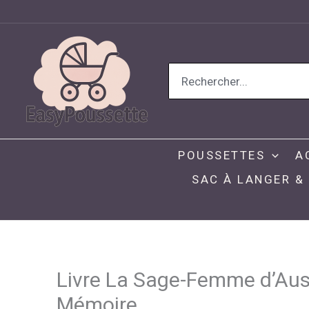
Aller
au
contenu
Search
for:
POUSSETTES
A
SAC À LANGER &
Livre La Sage-Femme d’Ausc
Mémoire