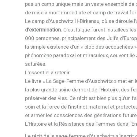
pas un camp unique mais un vaste ensemble de p
de mise à mort immédiate et camp de travail forc
Le camp d’Auschwitz II-Birkenau, où se déroule l’a
d’extermination
. C’est là que furent installées 
000 personnes, principalement des Juifs d’Europe
la simple existence d’un « bloc des accouchées » e
phénomène paradoxal et miraculeux, souvent lié a
saturées.
L’essentiel à retenir
Le livre « La Sage-Femme d’Auschwitz » met en l
la plus grande usine de mort de l’Histoire, des 
préserver des vies. Ce récit est bien plus qu’un fai
soin et la force de l’instinct maternel et protect
et armer les consciences des générations futures c
L’Histoire et la Résistance des Femmes dans l’En
Le récit de la sage-femme d’Auschwitz s’inscrit 