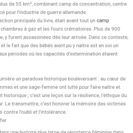
lus de 55 km², combinant camp de concentration, centre
é pour l’industrie de guerre allemande.
ction principale du livre, était avant tout un
camp
les chambres à gaz et les fours crématoires. Plus de 900
, y furent assassinées dès leur arrivée. Dans ce contexte,
t le fait que des bébés aient pu y naître est en soi un
ux périodes où les capacités d’extermination étaient
umière un paradoxe historique bouleversant : au cœur de
femmes et une sage-femme ont lutté pour faire naître et
t historique ; c’est une leçon sur la résilience, l’éthique du
eur. Le transmettre, c’est honorer la mémoire des victimes
ontre l’oubli et l’intolérance.
fer
dans une histoire plus large de résistance féminine dans