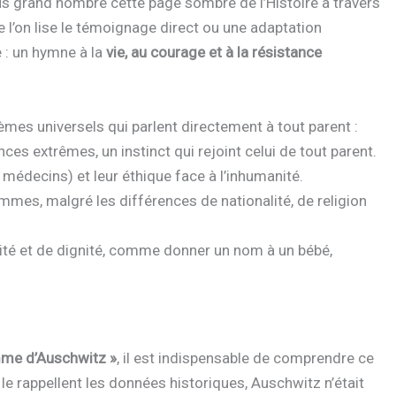
lus grand nombre cette page sombre de l’Histoire à travers
 l’on lise le témoignage direct ou une adaptation
: un hymne à la
vie, au courage et à la résistance
hèmes universels qui parlent directement à tout parent :
es extrêmes, un instinct qui rejoint celui de tout parent.
édecins) et leur éthique face à l’inhumanité.
emmes, malgré les différences de nationalité, de religion
ité et de dignité, comme donner un nom à un bébé,
mme d’Auschwitz »
, il est indispensable de comprendre ce
e rappellent les données historiques, Auschwitz n’était