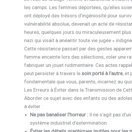
les camps. Les femmes déportées, qu’elles soient 
ont déployé des trésors d’ingéniosité pour surviv
vulnérabilité absolue, devenait un acte de résist
heures, quelques jours ou miraculeusement plus l
nazi qui visait à anéantir toute vie jugée « indigne
Cette résistance passait par des gestes appare
femme enceinte lors des sélections, voler une ra
fabriquer un jouet rudimentaire. Ces actes rappe
peut persister à travers le
soin porté à l’autre
, et
fondamentale que vous, parents, incarnez au quot
Les Erreurs à Éviter dans la Transmission de Cett
Aborder ce sujet avec des enfants ou des adoles
à éviter :
Ne pas banaliser l’horreur :
Il ne s’agit pas d’u
système industriel d’extermination.
Éviter les détails graphiques inutiles pour les p