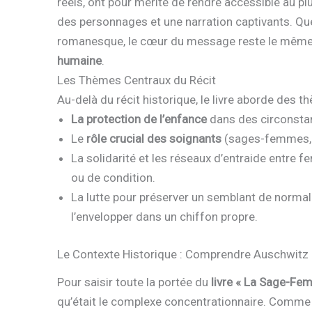
réels, ont pour mérite de rendre accessible au p
des personnages et une narration captivants. Que
romanesque, le cœur du message reste le même 
humaine
.
Les Thèmes Centraux du Récit
Au-delà du récit historique, le livre aborde des t
La protection de l’enfance
dans des circonstanc
Le
rôle crucial des soignants
(sages-femmes, m
La solidarité et les réseaux d’entraide entre f
ou de condition.
La lutte pour préserver un semblant de normal
l’envelopper dans un chiffon propre.
Le Contexte Historique : Comprendre Auschwitz
Pour saisir toute la portée du
livre « La Sage-Fe
qu’était le complexe concentrationnaire. Comme l