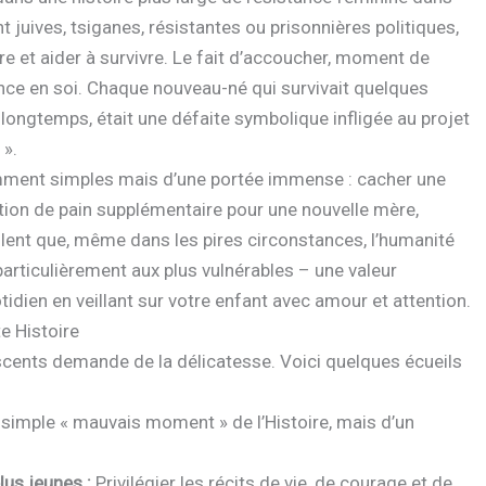
juives, tsiganes, résistantes ou prisonnières politiques,
re et aider à survivre. Le fait d’accoucher, moment de
ance en soi. Chaque nouveau-né qui survivait quelques
ongtemps, était une défaite symbolique infligée au projet
 ».
mment simples mais d’une portée immense : cacher une
tion de pain supplémentaire pour une nouvelle mère,
llent que, même dans les pires circonstances, l’humanité
 particulièrement aux plus vulnérables – une valeur
idien en veillant sur votre enfant avec amour et attention.
e Histoire
cents demande de la délicatesse. Voici quelques écueils
n simple « mauvais moment » de l’Histoire, mais d’un
lus jeunes :
Privilégier les récits de vie, de courage et de