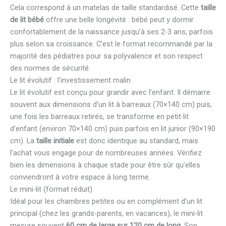
Cela correspond à un matelas de taille standardisé. Cette
taille
de lit bébé
offre une belle longévité : bébé peut y dormir
confortablement de la naissance jusqu’à ses 2-3 ans, parfois
plus selon sa croissance. C’est le format recommandé par la
majorité des pédiatres pour sa polyvalence et son respect
des normes de sécurité.
Le lit évolutif : l’investissement malin
Le lit évolutif est conçu pour grandir avec l’enfant. Il démarre
souvent aux dimensions d’un lit à barreaux (70×140 cm) puis,
une fois les barreaux retirés, se transforme en petit lit
d’enfant (environ 70×140 cm) puis parfois en lit junior (90×190
cm). La
taille initiale
est donc identique au standard, mais
l’achat vous engage pour de nombreuses années. Vérifiez
bien les dimensions à chaque stade pour être sûr qu’elles
conviendront à votre espace à long terme.
Le mini-lit (format réduit)
Idéal pour les chambres petites ou en complément d’un lit
principal (chez les grands-parents, en vacances), le mini-lit
mesure souvent
60 cm de large sur 120 cm de long
. Son