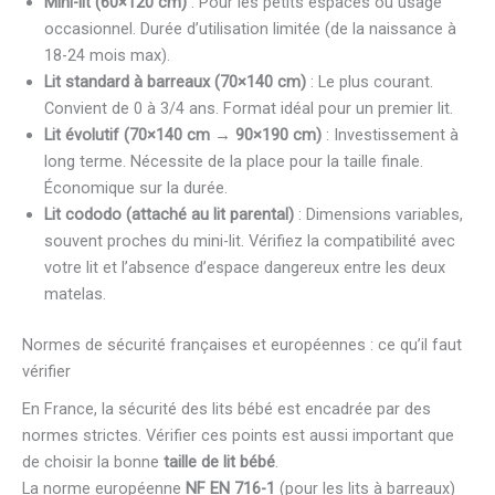
Mini-lit (60×120 cm)
: Pour les petits espaces ou usage
occasionnel. Durée d’utilisation limitée (de la naissance à
18-24 mois max).
Lit standard à barreaux (70×140 cm)
: Le plus courant.
Convient de 0 à 3/4 ans. Format idéal pour un premier lit.
Lit évolutif (70×140 cm → 90×190 cm)
: Investissement à
long terme. Nécessite de la place pour la taille finale.
Économique sur la durée.
Lit cododo (attaché au lit parental)
: Dimensions variables,
souvent proches du mini-lit. Vérifiez la compatibilité avec
votre lit et l’absence d’espace dangereux entre les deux
matelas.
Normes de sécurité françaises et européennes : ce qu’il faut
vérifier
En France, la sécurité des lits bébé est encadrée par des
normes strictes. Vérifier ces points est aussi important que
de choisir la bonne
taille de lit bébé
.
La norme européenne
NF EN 716-1
(pour les lits à barreaux)