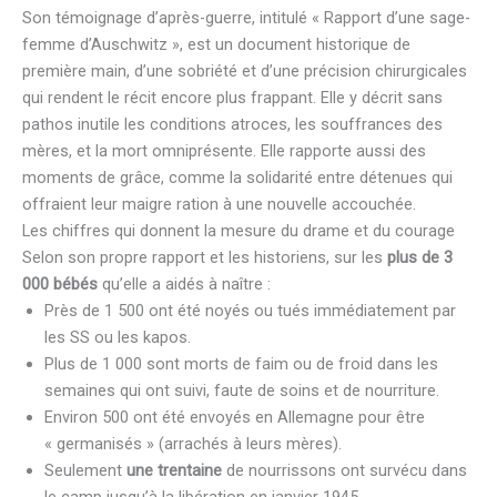
Son témoignage d’après-guerre, intitulé « Rapport d’une sage-
femme d’Auschwitz », est un document historique de
première main, d’une sobriété et d’une précision chirurgicales
qui rendent le récit encore plus frappant. Elle y décrit sans
pathos inutile les conditions atroces, les souffrances des
mères, et la mort omniprésente. Elle rapporte aussi des
moments de grâce, comme la solidarité entre détenues qui
offraient leur maigre ration à une nouvelle accouchée.
Les chiffres qui donnent la mesure du drame et du courage
Selon son propre rapport et les historiens, sur les
plus de 3
000 bébés
qu’elle a aidés à naître :
Près de 1 500 ont été noyés ou tués immédiatement par
les SS ou les kapos.
Plus de 1 000 sont morts de faim ou de froid dans les
semaines qui ont suivi, faute de soins et de nourriture.
Environ 500 ont été envoyés en Allemagne pour être
« germanisés » (arrachés à leurs mères).
Seulement
une trentaine
de nourrissons ont survécu dans
le camp jusqu’à la libération en janvier 1945.