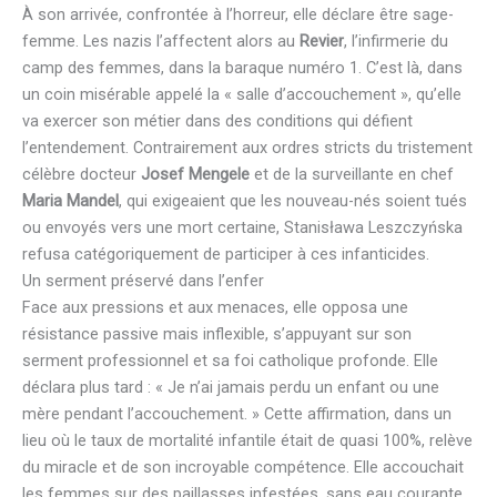
À son arrivée, confrontée à l’horreur, elle déclare être sage-
femme. Les nazis l’affectent alors au
Revier
, l’infirmerie du
camp des femmes, dans la baraque numéro 1. C’est là, dans
un coin misérable appelé la « salle d’accouchement », qu’elle
va exercer son métier dans des conditions qui défient
l’entendement. Contrairement aux ordres stricts du tristement
célèbre docteur
Josef Mengele
et de la surveillante en chef
Maria Mandel
, qui exigeaient que les nouveau-nés soient tués
ou envoyés vers une mort certaine, Stanisława Leszczyńska
refusa catégoriquement de participer à ces infanticides.
Un serment préservé dans l’enfer
Face aux pressions et aux menaces, elle opposa une
résistance passive mais inflexible, s’appuyant sur son
serment professionnel et sa foi catholique profonde. Elle
déclara plus tard : « Je n’ai jamais perdu un enfant ou une
mère pendant l’accouchement. » Cette affirmation, dans un
lieu où le taux de mortalité infantile était de quasi 100%, relève
du miracle et de son incroyable compétence. Elle accouchait
les femmes sur des paillasses infestées, sans eau courante,