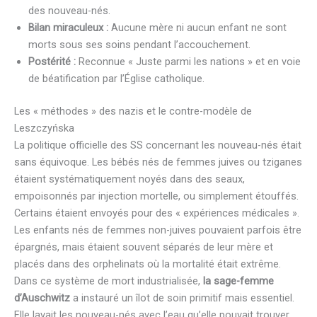
des nouveau-nés.
Bilan miraculeux :
Aucune mère ni aucun enfant ne sont
morts sous ses soins pendant l’accouchement.
Postérité :
Reconnue « Juste parmi les nations » et en voie
de béatification par l’Église catholique.
Les « méthodes » des nazis et le contre-modèle de
Leszczyńska
La politique officielle des SS concernant les nouveau-nés était
sans équivoque. Les bébés nés de femmes juives ou tziganes
étaient systématiquement noyés dans des seaux,
empoisonnés par injection mortelle, ou simplement étouffés.
Certains étaient envoyés pour des « expériences médicales ».
Les enfants nés de femmes non-juives pouvaient parfois être
épargnés, mais étaient souvent séparés de leur mère et
placés dans des orphelinats où la mortalité était extrême.
Dans ce système de mort industrialisée,
la sage-femme
d’Auschwitz
a instauré un îlot de soin primitif mais essentiel.
Elle lavait les nouveau-nés avec l’eau qu’elle pouvait trouver,