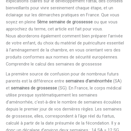
explications claires sur le développement fœtal, des conseils
bienveillants pour vivre sereinement chaque étape, et un
éclairage sur les démarches pratiques en France. Que vous
soyez en pleine
5ème semaine de grossesse
ou que vous
approchiez du terme, cet article est fait pour vous.
Nous aborderons également comment bien préparer l’arrivée
de votre enfant, du choix du matériel de puériculture essentiel
à l’aménagement de la chambre, en vous orientant vers des
produits conformes aux normes de sécurité européennes.
Comprendre le calcul des semaines de grossesse
La première source de confusion pour de nombreux futurs
parents est la différence entre
semaines d’aménorrhée
(SA)
et
semaines de grossesse
(SG). En France, le corps médical
utilise presque systématiquement les semaines
d’aménorrhée, c’est-à-dire le nombre de semaines écoulées
depuis le premier jour de vos dernières règles. Les semaines
de grossesse, elles, correspondent à l’âge réel du fœtus,
calculé à partir de la date présumée de la fécondation. Il y a
donc un décalage d’environ deux semaines : 14 SA = 12 SG.