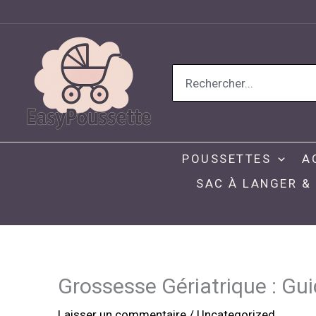
Aller
au
contenu
Search
for:
POUSSETTES
A
SAC À LANGER &
Grossesse Gériatrique : Gu
Laisser un commentaire
/
Uncategorized