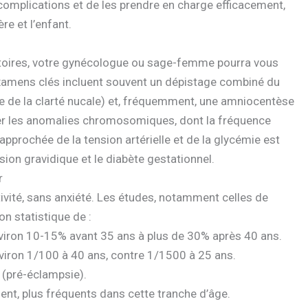
complications et de les prendre en charge efficacement,
re et l’enfant.
gatoires, votre gynécologue ou sage-femme pourra vous
xamens clés incluent souvent un dépistage combiné du
 de la clarté nucale) et, fréquemment, une amniocentèse
ster les anomalies chromosomiques, dont la fréquence
pprochée de la tension artérielle et de la glycémie est
ion gravidique et le diabète gestationnel.
r
tivité, sans anxiété. Les études, notamment celles de
n statistique de :
nviron 10-15% avant 35 ans à plus de 30% après 40 ans.
nviron 1/100 à 40 ans, contre 1/1500 à 25 ans.
(pré-éclampsie).
t, plus fréquents dans cette tranche d’âge.