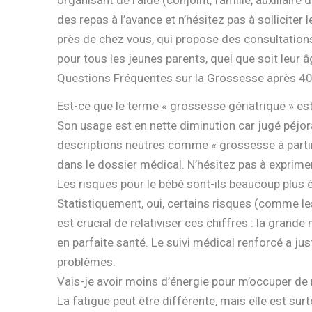
organisant de l’aide (conjoint, famille, auxiliair
des repas à l’avance et n’hésitez pas à solliciter 
près de chez vous, qui propose des consultations
pour tous les jeunes parents, quel que soit leur â
Questions Fréquentes sur la Grossesse après 4
Est-ce que le terme « grossesse gériatrique » est
Son usage est en nette diminution car jugé péjor
descriptions neutres comme « grossesse à parti
dans le dossier médical. N’hésitez pas à exprime
Les risques pour le bébé sont-ils beaucoup plus 
Statistiquement, oui, certains risques (comme 
est crucial de relativiser ces chiffres : la gran
en parfaite santé. Le suivi médical renforcé a ju
problèmes.
Vais-je avoir moins d’énergie pour m’occuper de
La fatigue peut être différente, mais elle est sur