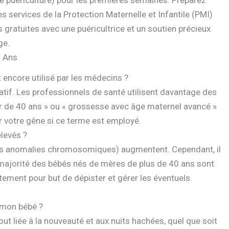
e de puériculture) pour les premières semaines. Préparez
les services de la Protection Maternelle et Infantile (PMI)
 gratuites avec une puéricultrice et un soutien précieux
ge.
0 Ans
 encore utilisé par les médecins ?
atif. Les professionnels de santé utilisent davantage des
r de 40 ans » ou « grossesse avec âge maternel avancé »
r votre gêne si ce terme est employé.
élevés ?
les anomalies chromosomiques) augmentent. Cependant, il
de majorité des bébés nés de mères de plus de 40 ans sont
stement pour but de dépister et gérer les éventuels
 mon bébé ?
tout liée à la nouveauté et aux nuits hachées, quel que soit