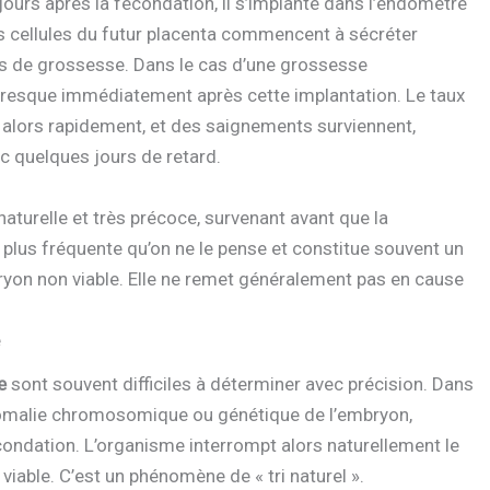
jours après la fécondation, il s’implante dans l’endomètre
s cellules du futur placenta commencent à sécréter
sts de grossesse. Dans le cas d’une grossesse
presque immédiatement après cette implantation. Le taux
alors rapidement, et des saignements surviennent,
 quelques jours de retard.
naturelle et très précoce, survenant avant que la
t plus fréquente qu’on ne le pense et constitue souvent un
yon non viable. Elle ne remet généralement pas en cause
e
e
sont souvent difficiles à déterminer avec précision. Dans
 anomalie chromosomique ou génétique de l’embryon,
ondation. L’organisme interrompt alors naturellement le
iable. C’est un phénomène de « tri naturel ».