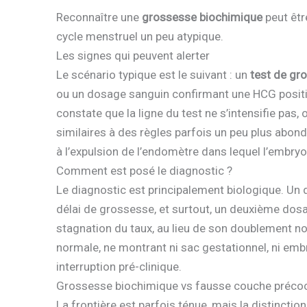
Reconnaître une
grossesse biochimique
peut êtr
cycle menstruel un peu atypique.
Les signes qui peuvent alerter
Le scénario typique est le suivant : un
test de gro
ou un dosage sanguin confirmant une HCG positiv
constate que la ligne du test ne s’intensifie pa
similaires à des règles parfois un peu plus ab
à l’expulsion de l’endomètre dans lequel l’embryo
Comment est posé le diagnostic ?
Le diagnostic est principalement biologique. Un 
délai de grossesse, et surtout, un deuxième dos
stagnation du taux, au lieu de son doublement no
normale, ne montrant ni sac gestationnel, ni embry
interruption pré-clinique.
Grossesse biochimique vs fausse couche précoce
La frontière est parfois ténue, mais la distincti