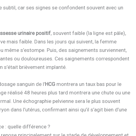
e subtil, car ses signes se confondent souvent avec un
ssesse urinaire positif
, souvent faible (la ligne est pâle),
e mais faible. Dans les jours qui suivent, la femme
s, ou même s’estompe. Puis, des saignements surviennent,
ondantes ou douloureuses. Ces saignements correspondent
n s’était brièvement implanté.
dosage sanguin de l’
HCG
montrera un taux bas pour le
age réalisé 48 heures plus tard montrera une chute ou une
rmal. Une échographie pelvienne sera le plus souvent
on dans l’utérus, confirmant ainsi qu’il s’agit bien d’une
 : quelle différence ?
on repose principalement sur le stade de développement et