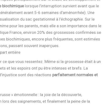
e biochimique
lorsque l’interruption survient avant que le
e (généralement avant 5-6 semaines d’aménorrhée). Une
isualisation du sac gestationnel à l’échographie. Sur le
inime pour les parents, mais elle a son importance dans le
ublique France, environ 20% des grossesses confirmées se
ses biochimiques, encore plus fréquentes, sont estimées
ions, passant souvent inaperçues.
part entière
r ce que vous ressentez. Même si la grossesse était à un
jets et les espoirs ont pu être intenses et brefs. La
 d’injustice sont des réactions
parfaitement normales et
se » émotionnelle : la joie de la découverte,
n lors des saignements, et finalement la peine de la