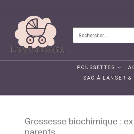
Aller
au
contenu
Search
for:
POUSSETTES
A
SAC À LANGER &
Grossesse biochimique : exp
parents