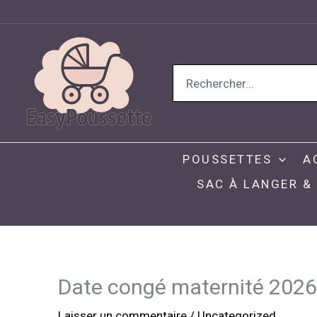
Aller
au
contenu
Search
for:
POUSSETTES
A
SAC À LANGER &
Date congé maternité 2026 
Laisser un commentaire
/
Uncategorized