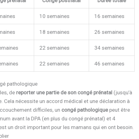
gé prénatal
Congé postnatal
Durée totale
maines
10 semaines
16 semaines
maines
18 semaines
26 semaines
emaines
22 semaines
34 semaines
emaines
22 semaines
46 semaines
ongé pathologique
les, de
reporter une partie de son congé prénatal
(jusqu’à
e. Cela nécessite un accord médical et une déclaration à
accouchement difficiles, un
congé pathologique
peut être
imum avant la DPA (en plus du congé prénatal) et 4
st un droit important pour les mamans qui en ont besoin.
lier