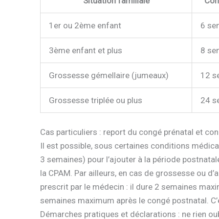
Situation familiale
Con
1er ou 2ème enfant
6 se
3ème enfant et plus
8 se
Grossesse gémellaire (jumeaux)
12 s
Grossesse triplée ou plus
24 s
Cas particuliers : report du congé prénatal et c
Il est possible, sous certaines conditions médica
3 semaines) pour l’ajouter à la période postnatal
la CPAM. Par ailleurs, en cas de grossesse ou d’
prescrit par le médecin : il dure 2 semaines max
semaines maximum après le congé postnatal. C’e
Démarches pratiques et déclarations : ne rien oub