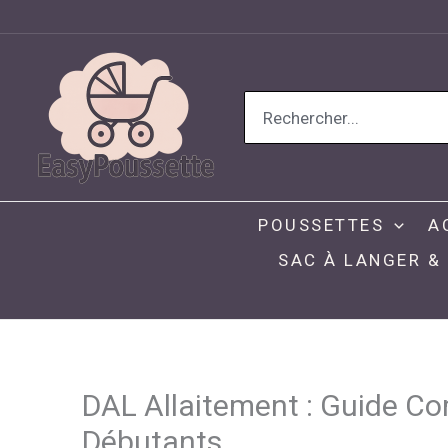
Aller
au
contenu
Search
for:
POUSSETTES
A
SAC À LANGER &
DAL Allaitement : Guide Co
Débutants