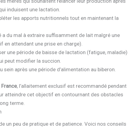
les mères qui souhaitent relancer leur production après
ui induisent une lactation.
léter les apports nutritionnels tout en maintenant la
é a du mal à extraire suffisamment de lait malgré une
tif en attendant une prise en charge).
ser une période de baisse de lactation (fatigue, maladie)
i peut modifier la succion.
u sein après une période d’alimentation au biberon.
 France
, l’allaitement exclusif est recommandé pendant
ur atteindre cet objectif en contournant des obstacles
long terme.
n
 un peu de pratique et de patience. Voici nos conseils