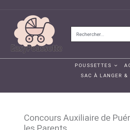
Aller
au
contenu
Search
for:
POUSSETTES
A
SAC À LANGER &
Concours Auxiliaire de Puér
les Parents