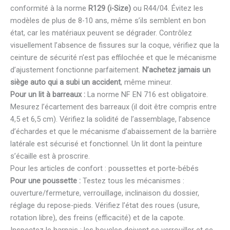
conformité à la norme
R129 (i-Size)
ou R44/04. Évitez les
modèles de plus de 8-10 ans, même s’ils semblent en bon
état, car les matériaux peuvent se dégrader. Contrôlez
visuellement l’absence de fissures sur la coque, vérifiez que la
ceinture de sécurité n’est pas effilochée et que le mécanisme
d’ajustement fonctionne parfaitement.
N’achetez jamais un
siège auto qui a subi un accident
, même mineur.
Pour un lit à barreaux :
La norme NF EN 716 est obligatoire.
Mesurez l’écartement des barreaux (il doit être compris entre
4,5 et 6,5 cm). Vérifiez la solidité de l’assemblage, l’absence
d’échardes et que le mécanisme d’abaissement de la barrière
latérale est sécurisé et fonctionnel. Un lit dont la peinture
s’écaille est à proscrire.
Pour les articles de confort : poussettes et porte-bébés
Pour une poussette :
Testez tous les mécanismes :
ouverture/fermeture, verrouillage, inclinaison du dossier,
réglage du repose-pieds. Vérifiez l’état des roues (usure,
rotation libre), des freins (efficacité) et de la capote.
Inspectez le harnais : les boucles doivent se verrouiller et se