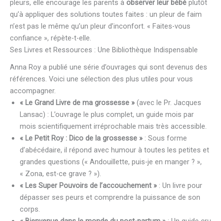
pleurs, elle encourage les parents à
observer leur bébé
plutôt
qu’à appliquer des solutions toutes faites : un pleur de faim
n’est pas le même qu’un pleur d’inconfort. « Faites-vous
confiance », répète-t-elle.
Ses Livres et Ressources : Une Bibliothèque Indispensable
Anna Roy a publié une série d’ouvrages qui sont devenus des
références. Voici une sélection des plus utiles pour vous
accompagner.
« Le Grand Livre de ma grossesse »
(avec le Pr. Jacques
Lansac) : L’ouvrage le plus complet, un guide mois par
mois scientifiquement irréprochable mais très accessible.
« Le Petit Roy : Dico de la grossesse »
: Sous forme
d’abécédaire, il répond avec humour à toutes les petites et
grandes questions (« Andouillette, puis-je en manger ? »,
« Zona, est-ce grave ? »).
« Les Super Pouvoirs de l’accouchement »
: Un livre pour
dépasser ses peurs et comprendre la puissance de son
corps.
« Bienvenue dans le monde du post-partum »
: Un guide cru