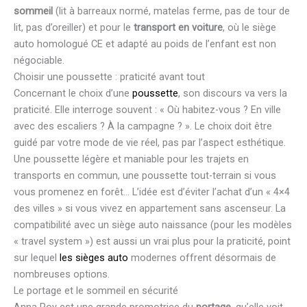
sommeil
(lit à barreaux normé, matelas ferme, pas de tour de
lit, pas d’oreiller) et pour le
transport en voiture
, où le siège
auto homologué CE et adapté au poids de l’enfant est non
négociable.
Choisir une poussette : praticité avant tout
Concernant le choix d’une
poussette
, son discours va vers la
praticité. Elle interroge souvent : « Où habitez-vous ? En ville
avec des escaliers ? À la campagne ? ». Le choix doit être
guidé par votre mode de vie réel, pas par l’aspect esthétique.
Une poussette légère et maniable pour les trajets en
transports en commun, une poussette tout-terrain si vous
vous promenez en forêt… L’idée est d’éviter l’achat d’un « 4×4
des villes » si vous vivez en appartement sans ascenseur. La
compatibilité avec un siège auto naissance (pour les modèles
« travel system ») est aussi un vrai plus pour la praticité, point
sur lequel
les sièges auto
modernes offrent désormais de
nombreuses options.
Le portage et le sommeil en sécurité
Anna Roy est une grande promotrice du
portage
, qu’elle voit